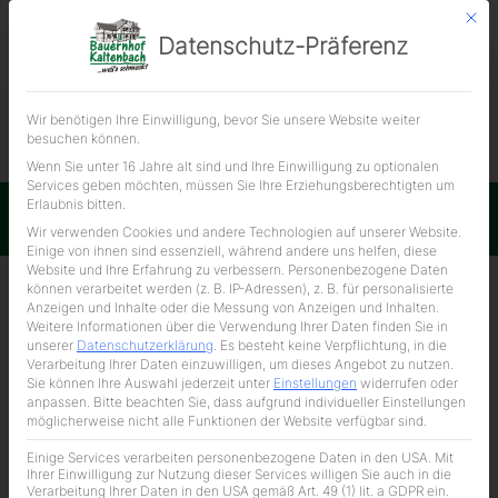
Mit d
Datenschutz-Präferenz
ÜBER UNS
Wir benötigen Ihre Einwilligung, bevor Sie unsere Website weiter
Stielkotelett
besuchen können.
12,00 € / kg
Wenn Sie unter 16 Jahre alt sind und Ihre Einwilligung zu optionalen
Services geben möchten, müssen Sie Ihre Erziehungsberechtigten um
Erlaubnis bitten.
Impressum
Datenschutzerklärung
Wir verwenden Cookies und andere Technologien auf unserer Website.
Einige von ihnen sind essenziell, während andere uns helfen, diese
Website und Ihre Erfahrung zu verbessern.
Personenbezogene Daten
können verarbeitet werden (z. B. IP-Adressen), z. B. für personalisierte
Anzeigen und Inhalte oder die Messung von Anzeigen und Inhalten.
Weitere Informationen über die Verwendung Ihrer Daten finden Sie in
unserer
Datenschutzerklärung
.
Es besteht keine Verpflichtung, in die
Verarbeitung Ihrer Daten einzuwilligen, um dieses Angebot zu nutzen.
Sie können Ihre Auswahl jederzeit unter
Einstellungen
widerrufen oder
anpassen.
Bitte beachten Sie, dass aufgrund individueller Einstellungen
möglicherweise nicht alle Funktionen der Website verfügbar sind.
Einige Services verarbeiten personenbezogene Daten in den USA. Mit
Ihrer Einwilligung zur Nutzung dieser Services willigen Sie auch in die
Verarbeitung Ihrer Daten in den USA gemäß Art. 49 (1) lit. a GDPR ein.