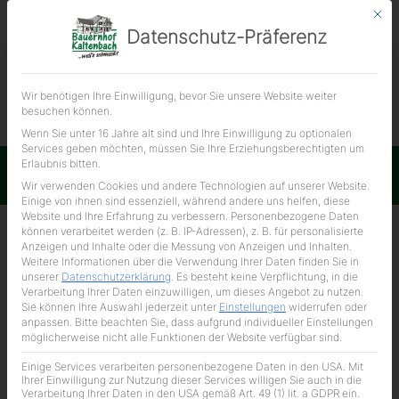
Mit d
Datenschutz-Präferenz
ÜBER UNS
Wir benötigen Ihre Einwilligung, bevor Sie unsere Website weiter
Rindersalami
besuchen können.
32,90 € / kg
Wenn Sie unter 16 Jahre alt sind und Ihre Einwilligung zu optionalen
Services geben möchten, müssen Sie Ihre Erziehungsberechtigten um
Erlaubnis bitten.
Impressum
Datenschutzerklärung
Wir verwenden Cookies und andere Technologien auf unserer Website.
Einige von ihnen sind essenziell, während andere uns helfen, diese
Website und Ihre Erfahrung zu verbessern.
Personenbezogene Daten
können verarbeitet werden (z. B. IP-Adressen), z. B. für personalisierte
Anzeigen und Inhalte oder die Messung von Anzeigen und Inhalten.
Weitere Informationen über die Verwendung Ihrer Daten finden Sie in
unserer
Datenschutzerklärung
.
Es besteht keine Verpflichtung, in die
Verarbeitung Ihrer Daten einzuwilligen, um dieses Angebot zu nutzen.
Sie können Ihre Auswahl jederzeit unter
Einstellungen
widerrufen oder
anpassen.
Bitte beachten Sie, dass aufgrund individueller Einstellungen
möglicherweise nicht alle Funktionen der Website verfügbar sind.
Einige Services verarbeiten personenbezogene Daten in den USA. Mit
Ihrer Einwilligung zur Nutzung dieser Services willigen Sie auch in die
Verarbeitung Ihrer Daten in den USA gemäß Art. 49 (1) lit. a GDPR ein.