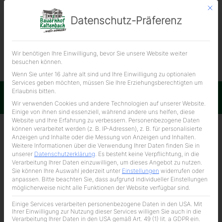
Mit d
Datenschutz-Präferenz
ÜBER UNS
Wir benötigen Ihre Einwilligung, bevor Sie unsere Website weiter
Paprikafleischwurst
besuchen können.
18,90 € / kg
Wenn Sie unter 16 Jahre alt sind und Ihre Einwilligung zu optionalen
Services geben möchten, müssen Sie Ihre Erziehungsberechtigten um
Erlaubnis bitten.
Impressum
Datenschutzerklärung
Wir verwenden Cookies und andere Technologien auf unserer Website.
Einige von ihnen sind essenziell, während andere uns helfen, diese
Website und Ihre Erfahrung zu verbessern.
Personenbezogene Daten
können verarbeitet werden (z. B. IP-Adressen), z. B. für personalisierte
Anzeigen und Inhalte oder die Messung von Anzeigen und Inhalten.
Weitere Informationen über die Verwendung Ihrer Daten finden Sie in
unserer
Datenschutzerklärung
.
Es besteht keine Verpflichtung, in die
Verarbeitung Ihrer Daten einzuwilligen, um dieses Angebot zu nutzen.
Sie können Ihre Auswahl jederzeit unter
Einstellungen
widerrufen oder
anpassen.
Bitte beachten Sie, dass aufgrund individueller Einstellungen
möglicherweise nicht alle Funktionen der Website verfügbar sind.
Einige Services verarbeiten personenbezogene Daten in den USA. Mit
Ihrer Einwilligung zur Nutzung dieser Services willigen Sie auch in die
Verarbeitung Ihrer Daten in den USA gemäß Art. 49 (1) lit. a GDPR ein.