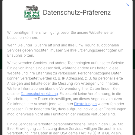
Mit d
Datenschutz-Präferenz
ÜBER UNS
Wir benötigen Ihre Einwilligung, bevor Sie unsere Website weiter
Kalbsgulasch
besuchen können.
20,00 € / kg
Wenn Sie unter 16 Jahre alt sind und Ihre Einwilligung zu optionalen
Services geben möchten, müssen Sie Ihre Erziehungsberechtigten um
Erlaubnis bitten.
Impressum
Datenschutzerklärung
Wir verwenden Cookies und andere Technologien auf unserer Website.
Einige von ihnen sind essenziell, während andere uns helfen, diese
Website und Ihre Erfahrung zu verbessern.
Personenbezogene Daten
können verarbeitet werden (z. B. IP-Adressen), z. B. für personalisierte
Anzeigen und Inhalte oder die Messung von Anzeigen und Inhalten.
Weitere Informationen über die Verwendung Ihrer Daten finden Sie in
unserer
Datenschutzerklärung
.
Es besteht keine Verpflichtung, in die
Verarbeitung Ihrer Daten einzuwilligen, um dieses Angebot zu nutzen.
Sie können Ihre Auswahl jederzeit unter
Einstellungen
widerrufen oder
anpassen.
Bitte beachten Sie, dass aufgrund individueller Einstellungen
möglicherweise nicht alle Funktionen der Website verfügbar sind.
Einige Services verarbeiten personenbezogene Daten in den USA. Mit
Ihrer Einwilligung zur Nutzung dieser Services willigen Sie auch in die
Verarbeitung Ihrer Daten in den USA gemäß Art. 49 (1) lit. a GDPR ein.