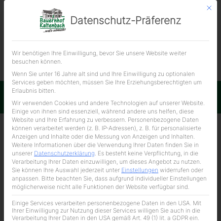
Mit d
Datenschutz-Präferenz
ÜBER UNS
Wir benötigen Ihre Einwilligung, bevor Sie unsere Website weiter
Hüfte
besuchen können.
27,00 € / kg
Wenn Sie unter 16 Jahre alt sind und Ihre Einwilligung zu optionalen
Services geben möchten, müssen Sie Ihre Erziehungsberechtigten um
Erlaubnis bitten.
Impressum
Datenschutzerklärung
Wir verwenden Cookies und andere Technologien auf unserer Website.
Einige von ihnen sind essenziell, während andere uns helfen, diese
Website und Ihre Erfahrung zu verbessern.
Personenbezogene Daten
können verarbeitet werden (z. B. IP-Adressen), z. B. für personalisierte
Anzeigen und Inhalte oder die Messung von Anzeigen und Inhalten.
Weitere Informationen über die Verwendung Ihrer Daten finden Sie in
unserer
Datenschutzerklärung
.
Es besteht keine Verpflichtung, in die
Verarbeitung Ihrer Daten einzuwilligen, um dieses Angebot zu nutzen.
Sie können Ihre Auswahl jederzeit unter
Einstellungen
widerrufen oder
anpassen.
Bitte beachten Sie, dass aufgrund individueller Einstellungen
möglicherweise nicht alle Funktionen der Website verfügbar sind.
Einige Services verarbeiten personenbezogene Daten in den USA. Mit
Ihrer Einwilligung zur Nutzung dieser Services willigen Sie auch in die
Verarbeitung Ihrer Daten in den USA gemäß Art. 49 (1) lit. a GDPR ein.