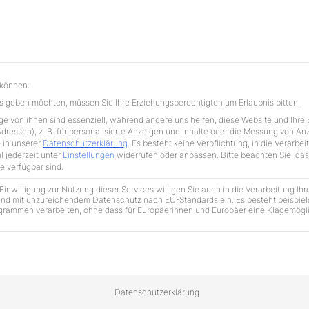
STARTSEITE
11,50 € / kg
 können.
ces geben möchten, müssen Sie Ihre Erziehungsberechtigten um Erlaubnis bitten.
pressum
Datenschutzerklärung
e von ihnen sind essenziell, während andere uns helfen, diese Website und Ihre 
ressen), z. B. für personalisierte Anzeigen und Inhalte oder die Messung von A
 in unserer
Datenschutzerklärung
.
Es besteht keine Verpflichtung, in die Verarbei
 jederzeit unter
Einstellungen
widerrufen oder anpassen.
Bitte beachten Sie, da
e verfügbar sind.
inwilligung zur Nutzung dieser Services willigen Sie auch in die Verarbeitung Ihr
 Land mit unzureichendem Datenschutz nach EU-Standards ein. Es besteht beispie
ammen verarbeiten, ohne dass für Europäerinnen und Europäer eine Klagemögli
nwilligung erteilt werden kann. Die erste Service-Gruppe ist 
Datenschutzerklärung