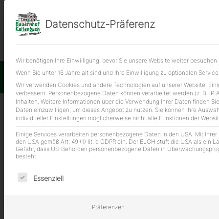
Datenschutz-Präferenz
Hackfleisch (halb und halb) 500 g Beutel
Wir benötigen Ihre Einwilligung, bevor Sie unsere Website weiter besuchen
Wenn Sie unter 16 Jahre alt sind und Ihre Einwilligung zu optionalen Servi
Im
Wir verwenden Cookies und andere Technologien auf unserer Website. Einig
verbessern.
Personenbezogene Daten können verarbeitet werden (z. B. IP-Ad
Inhalten.
Weitere Informationen über die Verwendung Ihrer Daten finden Sie
Daten einzuwilligen, um dieses Angebot zu nutzen.
Sie können Ihre Auswahl
individueller Einstellungen möglicherweise nicht alle Funktionen der Websit
Einige Services verarbeiten personenbezogene Daten in den USA. Mit Ihrer E
den USA gemäß Art. 49 (1) lit. a GDPR ein. Der EuGH stuft die USA als ein
Gefahr, dass US-Behörden personenbezogene Daten in Überwachungsprogr
besteht.
Es folgt eine Liste der Service-Gruppen, für die eine Ei
Essenziell
Präferenzen